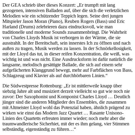
Der GEA schrieb über dieses Konzert: „Er trumpft mit lang
gezogenen, intensiven Balladen auf, über die sich die verletzlichen
Melodien wie ein schützender Teppich legen. Seine drei jungen
Mitspieler Jason Moran (Piano), Reuben Rogers (Bass) und Eric
Harland (Drums) zelebrieren dazu eindrucksvoll, wie man
traditionelle und moderne Sounds zusammenbringt. Die Wahrheit
von Charles Lloyds Musik ist verborgen in der Wärme, die sie
ausstrahlt. In der Bereitschaft, sein innerstes Ich zu öffnen und nach
außen zu tragen, Musik werden zu lassen. In der Schnörkellosigkeit,
mit der Lloyd das tut, in dieser reifen Konzentration, die weiß, was
wichtig ist und was nicht. Eine Ausdrucksform ist dafür natürlich die
langsame, melodisch gesättigte Ballade, die sich auf einem sehr
aufgefächerten Klanggrund bewegt, mehr auf Farbflächen von Bass,
Schlagzeug und Klavier als auf durchhörbaren Linien.“
Die Südwestpresse Rottenburg: „Er ist mittlerweile knapp über
siebzig Jahre alt und musiziert derzeit vielleicht so gut wie noch nie
zuvor: Der Saxophonist und Komponist Charles Lloyd … Deutlich
jünger sind die anderen Mitglieder des Ensembles, die zusammen
mit Altmeister Lloyd wohl das Potenzial haben, ähnlich prägend zu
wirken wie einst das Modern Jazz Quartet … Rasante Unisono-
Linien des Quartetts erfreuten immer wieder; noch mehr aber die
traumwandlerische Sicherhiet, mit der es ihm gelang, vier Stimmen
selbständig, eigenständig zu führen…“