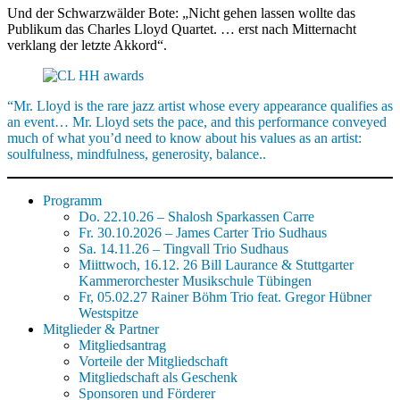
Und der Schwarzwälder Bote: „Nicht gehen lassen wollte das
Publikum das Charles Lloyd Quartet. … erst nach Mitternacht
verklang der letzte Akkord“.
“Mr. Lloyd is the rare jazz artist whose every appearance qualifies as
an event… Mr. Lloyd sets the pace, and this performance conveyed
much of what you’d need to know about his values as an artist:
soulfulness, mindfulness, generosity, balance..
Programm
Do. 22.10.26 – Shalosh Sparkassen Carre
Fr. 30.10.2026 – James Carter Trio Sudhaus
Sa. 14.11.26 – Tingvall Trio Sudhaus
Miittwoch, 16.12. 26 Bill Laurance & Stuttgarter
Kammerorchester Musikschule Tübingen
Fr, 05.02.27 Rainer Böhm Trio feat. Gregor Hübner
Westspitze
Mitglieder & Partner
Mitgliedsantrag
Vorteile der Mitgliedschaft
Mitgliedschaft als Geschenk
Sponsoren und Förderer