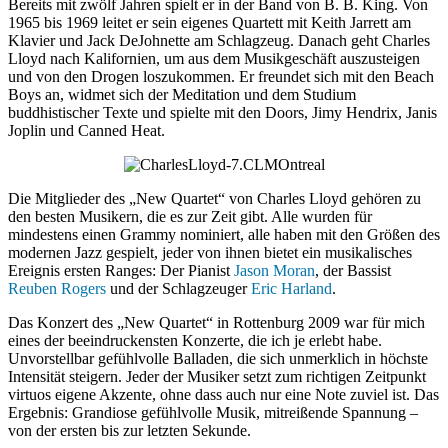
Bereits mit zwölf Jahren spielt er in der Band von B. B. King. Von
1965 bis 1969 leitet er sein eigenes Quartett mit Keith Jarrett am
Klavier und Jack DeJohnette am Schlagzeug. Danach geht Charles
Lloyd nach Kalifornien, um aus dem Musikgeschäft auszusteigen
und von den Drogen loszukommen. Er freundet sich mit den Beach
Boys an, widmet sich der Meditation und dem Studium
buddhistischer Texte und spielte mit den Doors, Jimy Hendrix, Janis
Joplin und Canned Heat.
Die Mitglieder des „New Quartet“ von Charles Lloyd gehören zu
den besten Musikern, die es zur Zeit gibt. Alle wurden für
mindestens einen Grammy nominiert, alle haben mit den Größen des
modernen Jazz gespielt, jeder von ihnen bietet ein musikalisches
Ereignis ersten Ranges: Der Pianist
Jason Moran
, der Bassist
Reuben Rogers
und der Schlagzeuger
Eric Harland
.
Das Konzert des „New Quartet“ in Rottenburg 2009 war für mich
eines der beeindruckensten Konzerte, die ich je erlebt habe.
Unvorstellbar gefühlvolle Balladen, die sich unmerklich in höchste
Intensität steigern. Jeder der Musiker setzt zum richtigen Zeitpunkt
virtuos eigene Akzente, ohne dass auch nur eine Note zuviel ist. Das
Ergebnis: Grandiose gefühlvolle Musik, mitreißende Spannung –
von der ersten bis zur letzten Sekunde.