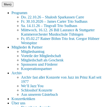
Zum
Menü
Jazz im Prinz Karl
xxx Seit 45 Jahren Jazz für Tübingen xxx
Inhalt
springen
Programm
Do. 22.10.26 – Shalosh Sparkassen Carre
Fr. 30.10.2026 – James Carter Trio Sudhaus
Sa. 14.11.26 – Tingvall Trio Sudhaus
Miittwoch, 16.12. 26 Bill Laurance & Stuttgarter
Kammerorchester Musikschule Tübingen
Fr, 05.02.27 Rainer Böhm Trio feat. Gregor Hübner
Westspitze
Mitglieder & Partner
Mitgliedsantrag
Vorteile der Mitgliedschaft
Mitgliedschaft als Geschenk
Sponsoren und Förderer
Kooperationspartner
Archiv
Archiv fast aller Konzerte von Jazz im Prinz Karl seit
1977
We’ll Jazz You
Schlosshof Konzerte
Aus unserem Gästebuch
Konzertkritiken
Über uns