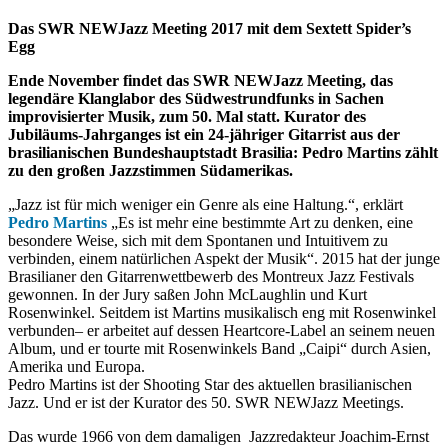
Das SWR NEWJazz Meeting 2017 mit dem Sextett Spider’s
Egg
Ende November findet das SWR NEWJazz Meeting, das
legendäre Klanglabor des Südwestrundfunks in Sachen
improvisierter Musik, zum 50. Mal statt. Kurator des
Jubiläums-Jahrganges ist ein 24-jähriger Gitarrist aus der
brasilianischen Bundeshauptstadt Brasilia: Pedro Martins zählt
zu den großen Jazzstimmen Südamerikas.
„Jazz ist für mich weniger ein Genre als eine Haltung.“, erklärt
Pedro Martins
„Es ist mehr eine bestimmte Art zu denken, eine
besondere Weise, sich mit dem Spontanen und Intuitivem zu
verbinden, einem natürlichen Aspekt der Musik“. 2015 hat der junge
Brasilianer den Gitarrenwettbewerb des Montreux Jazz Festivals
gewonnen. In der Jury saßen John McLaughlin und Kurt
Rosenwinkel. Seitdem ist Martins musikalisch eng mit Rosenwinkel
verbunden– er arbeitet auf dessen Heartcore-Label an seinem neuen
Album, und er tourte mit Rosenwinkels Band „Caipi“ durch Asien,
Amerika und Europa.
Pedro Martins ist der Shooting Star des aktuellen brasilianischen
Jazz. Und er ist der Kurator des 50. SWR NEWJazz Meetings.
Das wurde 1966 von dem damaligen Jazzredakteur Joachim-Ernst