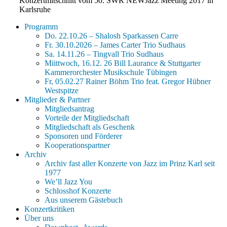
Konzertmitschnitt vom 50. SWR NEWJazz Meeting 2017 in
Karlsruhe
Programm
Do. 22.10.26 – Shalosh Sparkassen Carre
Fr. 30.10.2026 – James Carter Trio Sudhaus
Sa. 14.11.26 – Tingvall Trio Sudhaus
Miittwoch, 16.12. 26 Bill Laurance & Stuttgarter
Kammerorchester Musikschule Tübingen
Fr, 05.02.27 Rainer Böhm Trio feat. Gregor Hübner
Westspitze
Mitglieder & Partner
Mitgliedsantrag
Vorteile der Mitgliedschaft
Mitgliedschaft als Geschenk
Sponsoren und Förderer
Kooperationspartner
Archiv
Archiv fast aller Konzerte von Jazz im Prinz Karl seit
1977
We’ll Jazz You
Schlosshof Konzerte
Aus unserem Gästebuch
Konzertkritiken
Über uns