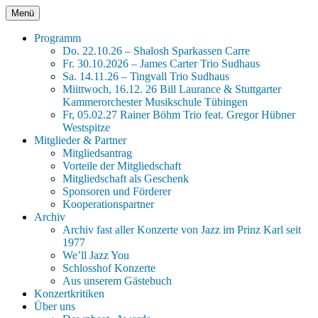
Zum
Menü
Jazz im Prinz Karl
xxx Seit 45 Jahren Jazz für Tübingen xxx
Inhalt
springen
Programm
Do. 22.10.26 – Shalosh Sparkassen Carre
Fr. 30.10.2026 – James Carter Trio Sudhaus
Sa. 14.11.26 – Tingvall Trio Sudhaus
Miittwoch, 16.12. 26 Bill Laurance & Stuttgarter
Kammerorchester Musikschule Tübingen
Fr, 05.02.27 Rainer Böhm Trio feat. Gregor Hübner
Westspitze
Mitglieder & Partner
Mitgliedsantrag
Vorteile der Mitgliedschaft
Mitgliedschaft als Geschenk
Sponsoren und Förderer
Kooperationspartner
Archiv
Archiv fast aller Konzerte von Jazz im Prinz Karl seit
1977
We’ll Jazz You
Schlosshof Konzerte
Aus unserem Gästebuch
Konzertkritiken
Über uns