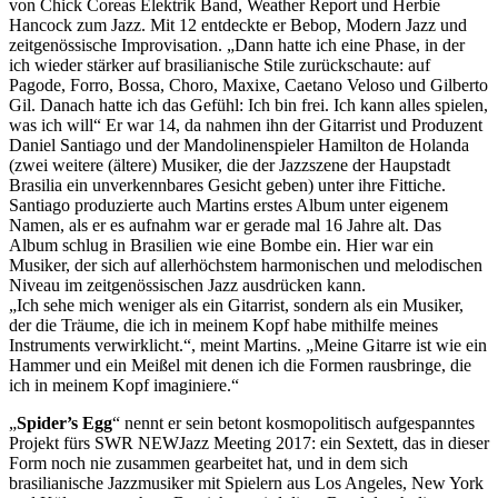
von Chick Coreas Elektrik Band, Weather Report und Herbie
Hancock zum Jazz. Mit 12 entdeckte er Bebop, Modern Jazz und
zeitgenössische Improvisation. „Dann hatte ich eine Phase, in der
ich wieder stärker auf brasilianische Stile zurückschaute: auf
Pagode, Forro, Bossa, Choro, Maxixe, Caetano Veloso und Gilberto
Gil. Danach hatte ich das Gefühl: Ich bin frei. Ich kann alles spielen,
was ich will“ Er war 14, da nahmen ihn der Gitarrist und Produzent
Daniel Santiago und der Mandolinenspieler Hamilton de Holanda
(zwei weitere (ältere) Musiker, die der Jazzszene der Haupstadt
Brasilia ein unverkennbares Gesicht geben) unter ihre Fittiche.
Santiago produzierte auch Martins erstes Album unter eigenem
Namen, als er es aufnahm war er gerade mal 16 Jahre alt. Das
Album schlug in Brasilien wie eine Bombe ein. Hier war ein
Musiker, der sich auf allerhöchstem harmonischen und melodischen
Niveau im zeitgenössischen Jazz ausdrücken kann.
„Ich sehe mich weniger als ein Gitarrist, sondern als ein Musiker,
der die Träume, die ich in meinem Kopf habe mithilfe meines
Instruments verwirklicht.“, meint Martins. „Meine Gitarre ist wie ein
Hammer und ein Meißel mit denen ich die Formen rausbringe, die
ich in meinem Kopf imaginiere.“
„
Spider’s Egg
“ nennt er sein betont kosmopolitisch aufgespanntes
Projekt fürs SWR NEWJazz Meeting 2017: ein Sextett, das in dieser
Form noch nie zusammen gearbeitet hat, und in dem sich
brasilianische Jazzmusiker mit Spielern aus Los Angeles, New York