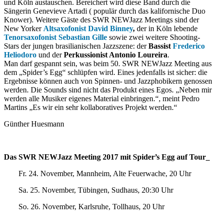
und Köln austauschen. Bereichert wird diese Band durch die
Sängerin Genevieve Artadi ( populär durch das kalifornische Duo
Knower). Weitere Gäste des SWR NEWJazz Meetings sind der
New Yorker
Altsaxofonist David Binney
,
der in Köln lebende
Tenorsaxofonist Sebastian Gille
sowie zwei weitere Shooting-
Stars der jungen brasilianischen Jazzszene: der
Bassist
Frederico
Heliodoro
und der
Perkussionist Antonio Loureira
.
Man darf gespannt sein, was beim 50. SWR NEWJazz Meeting aus
dem „Spider’s Egg“ schlüpfen wird. Eines jedenfalls ist sicher: die
Ergebnisse können auch von Spinnen- und Jazzphobikern genossen
werden. Die Sounds sind nicht das Produkt eines Egos. „Neben mir
werden alle Musiker eigenes Material einbringen.“, meint Pedro
Martins „Es wir ein sehr kollaboratives Projekt werden.“
Günther Huesmann
Das SWR NEWJazz Meeting 2017 mit Spider’s Egg auf Tour_
Fr. 24. November, Mannheim, Alte Feuerwache, 20 Uhr
Sa. 25. November, Tübingen, Sudhaus, 20:30 Uhr
So. 26. November, Karlsruhe, Tollhaus, 20 Uhr