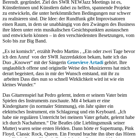
Berendt. gegründet. Ziel des SWR NEWJazz Meetings ist es,
Künstlerinnen und Künstlern dabei zu helfen, spannende Projekte
zu entwickeln, die unter herkömmlichen Bedingungen nur schwer
zu realisieren sind. Die Idee: der Rundfunk gibt Improvisatoren
einen Raum, in dem sie unabhängig von den Zwängen des Business
ihre Ideen unter rein musikalischen Gesichtspunkten austauschen
und entwickeln können – in den verschiedensten Besetzungen, vom
Solo bis zur Big Band.
„Es ist komisch“, erzählt Pedro Martins , „Ein oder zwei Tage bevor
ich den Anruf von der SWR Jazzredaktion bekam, hatte ich das
Duo „Knower“ mit der Sängerin
Genevieve Artadi
gehört. Ihre
unglaublich offene und originelle Weise des Musizierens hat mich
derart begeistert, dass in mir der Wunsch entstand, mit ihr zu
arbeiten Dass dies nun so schnell Wirklichkeit wird ist wie ein
kleines Wunder.“
Das Gitarrenspiel hat Pedro gelernt, indem er seinem Vater beim
Spielen des Instruments zuschaute. Mit 4 bekam er eine
Kindergitarre (in normaler Stimmung), ein Jahr später ein
elektrisches Instrument, ein Schlagzeug und ein Keyboard. „Ich
habe nie regulären Unterricht bei meinem Vater gehabt, gelernt habe
ich durch Nachahmen.“ Die Beatles (die Lieblingsmusik seiner
Mutter) waren seine ersten Helden. Dann hörte er Supertramp, Pink
Floyd, Classic Rock, Queen. Ein Freund brachte ihn über das Hören