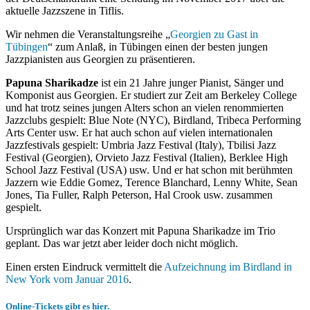
aktuelle Jazzszene in Tiflis.
Wir nehmen die Veranstaltungsreihe „
Georgien zu Gast in
Tübingen
“ zum Anlaß, in Tübingen einen der besten jungen
Jazzpianisten aus Georgien zu präsentieren.
Papuna Sharikadze
ist ein 21 Jahre junger Pianist, Sänger und
Komponist aus Georgien. Er studiert zur Zeit am Berkeley College
und hat trotz seines jungen Alters schon an vielen renommierten
Jazzclubs gespielt:
Blue Note (NYC), Birdland, Tribeca Performing
Arts Center usw. Er hat auch schon auf vielen internationalen
Jazzfestivals gespielt: Umbria Jazz Festival (Italy), Tbilisi Jazz
Festival (Georgien), Orvieto Jazz Festival (Italien), Berklee High
School Jazz Festival (USA) usw. Und er hat schon mit berühmten
Jazzern wie Eddie Gomez, Terence Blanchard, Lenny White, Sean
Jones, Tia Fuller, Ralph Peterson, Hal Crook usw. zusammen
gespielt.
Ursprünglich war das Konzert mit Papuna Sharikadze im Trio
geplant. Das war jetzt aber leider doch nicht möglich.
Einen ersten Eindruck vermittelt die
Aufzeichnung im Birdland in
New York vom Januar 2016
.
Online-Tickets gibt es hier.