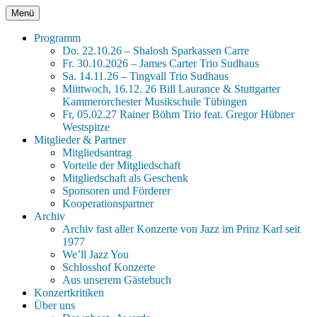
Zum
Menü
Jazz im Prinz Karl
xxx Seit 45 Jahren Jazz für Tübingen xxx
Inhalt
springen
Programm
Do. 22.10.26 – Shalosh Sparkassen Carre
Fr. 30.10.2026 – James Carter Trio Sudhaus
Sa. 14.11.26 – Tingvall Trio Sudhaus
Miittwoch, 16.12. 26 Bill Laurance & Stuttgarter
Kammerorchester Musikschule Tübingen
Fr, 05.02.27 Rainer Böhm Trio feat. Gregor Hübner
Westspitze
Mitglieder & Partner
Mitgliedsantrag
Vorteile der Mitgliedschaft
Mitgliedschaft als Geschenk
Sponsoren und Förderer
Kooperationspartner
Archiv
Archiv fast aller Konzerte von Jazz im Prinz Karl seit
1977
We’ll Jazz You
Schlosshof Konzerte
Aus unserem Gästebuch
Konzertkritiken
Über uns