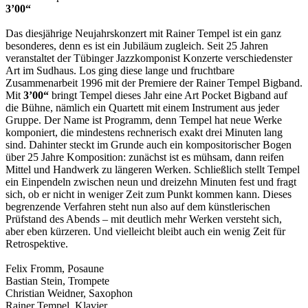
3’00“
Das diesjährige Neujahrskonzert mit Rainer Tempel ist ein ganz
besonderes, denn es ist ein Jubiläum zugleich. Seit 25 Jahren
veranstaltet der Tübinger Jazzkomponist Konzerte verschiedenster
Art im Sudhaus. Los ging diese lange und fruchtbare
Zusammenarbeit 1996 mit der Premiere der Rainer Tempel Bigband.
Mit
3’00“
bringt Tempel dieses Jahr eine Art Pocket Bigband auf
die Bühne, nämlich ein Quartett mit einem Instrument aus jeder
Gruppe. Der Name ist Programm, denn Tempel hat neue Werke
komponiert, die mindestens rechnerisch exakt drei Minuten lang
sind. Dahinter steckt im Grunde auch ein kompositorischer Bogen
über 25 Jahre Komposition: zunächst ist es mühsam, dann reifen
Mittel und Handwerk zu längeren Werken. Schließlich stellt Tempel
ein Einpendeln zwischen neun und dreizehn Minuten fest und fragt
sich, ob er nicht in weniger Zeit zum Punkt kommen kann. Dieses
begrenzende Verfahren steht nun also auf dem künstlerischen
Prüfstand des Abends – mit deutlich mehr Werken versteht sich,
aber eben kürzeren. Und vielleicht bleibt auch ein wenig Zeit für
Retrospektive.
Felix Fromm, Posaune
Bastian Stein, Trompete
Christian Weidner, Saxophon
Rainer Tempel, Klavier