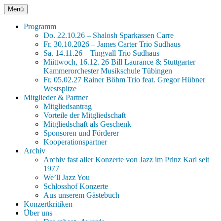
Zum
Menü
Jazz im Prinz Karl
xxx Seit 45 Jahren Jazz für Tübingen xxx
Inhalt
springen
Programm
Do. 22.10.26 – Shalosh Sparkassen Carre
Fr. 30.10.2026 – James Carter Trio Sudhaus
Sa. 14.11.26 – Tingvall Trio Sudhaus
Miittwoch, 16.12. 26 Bill Laurance & Stuttgarter
Kammerorchester Musikschule Tübingen
Fr, 05.02.27 Rainer Böhm Trio feat. Gregor Hübner
Westspitze
Mitglieder & Partner
Mitgliedsantrag
Vorteile der Mitgliedschaft
Mitgliedschaft als Geschenk
Sponsoren und Förderer
Kooperationspartner
Archiv
Archiv fast aller Konzerte von Jazz im Prinz Karl seit
1977
We’ll Jazz You
Schlosshof Konzerte
Aus unserem Gästebuch
Konzertkritiken
Über uns