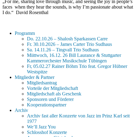
„For me, sharing love through music, and seeing the joy in people’s
faces when they hear the sounds, is why I’m passionate about what
I do.“ David Rosenthal
Programm
Do. 22.10.26 – Shalosh Sparkassen Carre
Fr. 30.10.2026 – James Carter Trio Sudhaus
Sa. 14.11.26 – Tingvall Trio Sudhaus
Miittwoch, 16.12. 26 Bill Laurance & Stuttgarter
Kammerorchester Musikschule Tübingen
Fr, 05.02.27 Rainer Böhm Trio feat. Gregor Hübner
Westspitze
Mitglieder & Partner
Mitgliedsantrag
Vorteile der Mitgliedschaft
Mitgliedschaft als Geschenk
Sponsoren und Förderer
Kooperationspartner
Archiv
Archiv fast aller Konzerte von Jazz im Prinz Karl seit
1977
We’ll Jazz You
Schlosshof Konzerte