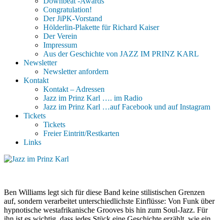
Downbeat -Awards
Congratulation!
Der JiPK-Vorstand
Hölderlin-Plakette für Richard Kaiser
Der Verein
Impressum
Aus der Geschichte von JAZZ IM PRINZ KARL
Newsletter
Newsletter anfordern
Kontakt
Kontakt – Adressen
Jazz im Prinz Karl …. im Radio
Jazz im Prinz Karl …auf Facebook und auf Instagram
Tickets
Tickets
Freier Eintritt/Restkarten
Links
Ben Williams legt sich für diese Band keine stilistischen Grenzen
auf, sondern verarbeitet unterschiedlichste Einflüsse: Von Funk über
hypnotische westafrikanische Grooves bis hin zum Soul-Jazz. Für
ihn ist es wichtig, dass jedes Stück eine Geschichte erzählt, wie ein