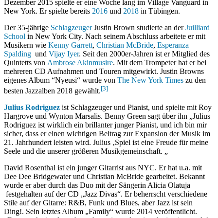
Dezember 2015 spielte er eine Woche lang im Village Vanguard in
New York. Er spielte bereits
2016
und
2018
in Tübingen.
Der 35-jährige
Schlagzeuger
Justin Brown studierte an der
Juilliard
School
in New York City. Nach seinem Abschluss arbeitete er mit
Musikern wie
Kenny Garrett
,
Christian McBride
,
Esperanza
Spalding
und
Vijay Iyer
. Seit den 2000er-Jahren ist er Mitglied des
Quintetts von
Ambrose Akinmusire
. Mit dem Trompeter hat er bei
mehreren CD Aufnahmen und Touren mitgewirkt. Justin Browns
eigenes Album “Nyeusi“ wurde von
The New York Times
zu den
[3]
besten Jazzalben 2018 gewählt.
Julius Rodriguez
ist Schlagzeuger und Pianist, und spielte mit Roy
Hargrove und Wynton Marsalis. Benny Green sagt über ihn „Julius
Rodriguez ist wirklich ein brillanter junger Pianist, und ich bin mir
sicher, dass er einen wichtigen Beitrag zur Expansion der Musik im
21. Jahrhundert leisten wird. Julius ‚Spiel ist eine Freude für meine
Seele und die unserer größeren Musikgemeinschaft. „
David Rosenthal ist ein junger Gitarrist aus NYC. Er hat u.a. mit
Dee Dee Bridgewater und Christian McBride gearbeitet. Bekannt
wurde er aber durch das Duo mit der Sängerin Alicia Olatuja
festgehalten auf der CD „Jazz Divas“. Er beherrscht verschiedene
Stile auf der Gitarre: R&B, Funk und Blues, aber Jazz ist sein
Ding!. Sein letztes Album „Family“ wurde 2014 veröffentlicht.