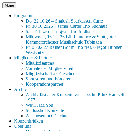
Zum
Menü
Jazz im Prinz Karl
xxx Seit 45 Jahren Jazz für Tübingen xxx
Inhalt
springen
Programm
Do. 22.10.26 – Shalosh Sparkassen Carre
Fr. 30.10.2026 – James Carter Trio Sudhaus
Sa. 14.11.26 – Tingvall Trio Sudhaus
Miittwoch, 16.12. 26 Bill Laurance & Stuttgarter
Kammerorchester Musikschule Tübingen
Fr, 05.02.27 Rainer Böhm Trio feat. Gregor Hübner
Westspitze
Mitglieder & Partner
Mitgliedsantrag
Vorteile der Mitgliedschaft
Mitgliedschaft als Geschenk
Sponsoren und Förderer
Kooperationspartner
Archiv
Archiv fast aller Konzerte von Jazz im Prinz Karl seit
1977
We’ll Jazz You
Schlosshof Konzerte
Aus unserem Gästebuch
Konzertkritiken
Über uns