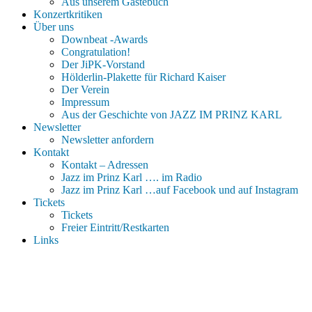
Aus unserem Gästebuch
Konzertkritiken
Über uns
Downbeat -Awards
Congratulation!
Der JiPK-Vorstand
Hölderlin-Plakette für Richard Kaiser
Der Verein
Impressum
Aus der Geschichte von JAZZ IM PRINZ KARL
Newsletter
Newsletter anfordern
Kontakt
Kontakt – Adressen
Jazz im Prinz Karl …. im Radio
Jazz im Prinz Karl …auf Facebook und auf Instagram
Tickets
Tickets
Freier Eintritt/Restkarten
Links
Jazz im Prinz Karl
Mit Stolz präsentiert von WordPress